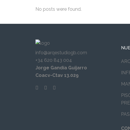
No posts were found.
NUE
info@arqestudiogb.com
+34 620 843 004
AR
Jorge Gandía Guijarro
IN
Coacv-Ctav 13.029
MA
PIS
PRE
PAS
CO